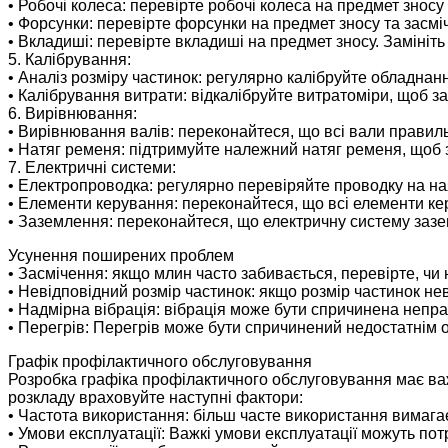
• Робочі колеса: перевірте робочі колеса на предмет зносу 
• Форсунки: перевірте форсунки на предмет зносу та засмі
• Вкладиші: перевірте вкладиші на предмет зносу. Замініт
5. Калібрування:
• Аналіз розміру частинок: регулярно калібруйте обладнан
• Калібрування витрати: відкалібруйте витратоміри, щоб 
6. Вирівнювання:
• Вирівнювання валів: переконайтеся, що всі вали правильн
• Натяг ременя: підтримуйте належний натяг ременя, щоб 
7. Електричні системи:
• Електропроводка: регулярно перевіряйте проводку на на
• Елементи керування: переконайтеся, що всі елементи к
• Заземлення: переконайтеся, що електричну систему заз
Усунення поширених проблем
• Засмічення: якщо млин часто забивається, перевірте, чи 
• Невідповідний розмір частинок: якщо розмір частинок нев
• Надмірна вібрація: вібрація може бути спричинена не
• Перегрів: Перегрів може бути спричинений недостатні
Графік профілактичного обслуговування
Розробка графіка профілактичного обслуговування має ва
розкладу враховуйте наступні фактори:
• Частота використання: більш часте використання вимага
• Умови експлуатації: Важкі умови експлуатації можуть по