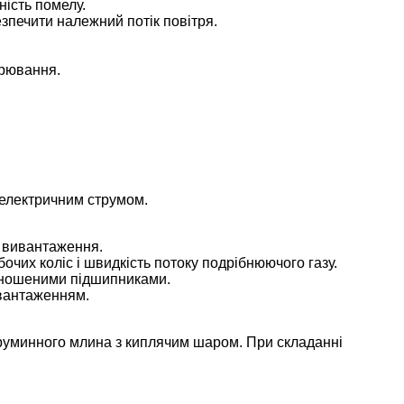
ність помелу.
зпечити належний потік повітря.
ірювання.
 електричним струмом.
і вивантаження.
очих коліс і швидкість потоку подрібнюючого газу.
зношеними підшипниками.
авантаженням.
труминного млина з киплячим шаром. При складанні