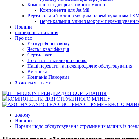
Компоненти для реактивного млина
Компоненти для Jet Mil
Вертикальний млин з мокрим перемішуванням LS
Вертикальний млин з мокрим перемішуванн
Новини
поширені запитання
Про нас
Екскурсія по заводу
Честь і кваліфікація
Сертифікат
Пов’язана інженерна справа
Наші переваги та післяпродажне обслуговування
Виставка
Компанія Панорама
Зв'яжіться з нами
додому
Новини
Поради щодо обслуговування струминних млинів із псе