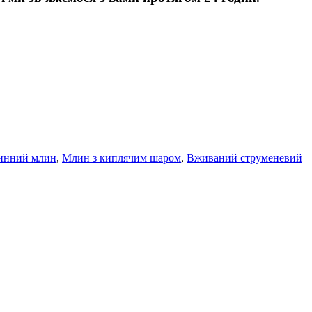
минний млин
,
Млин з киплячим шаром
,
Вживаний струменевий