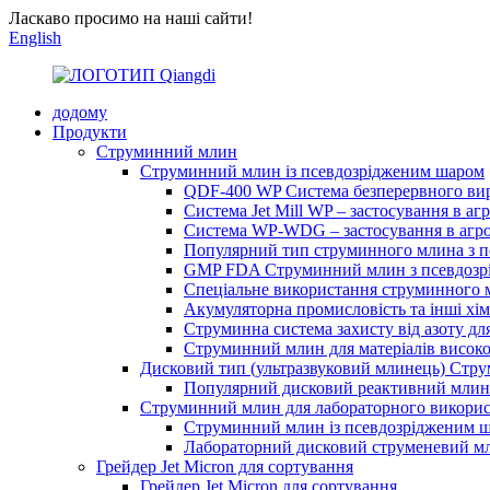
Ласкаво просимо на наші сайти!
English
додому
Продукти
Струминний млин
Струминний млин із псевдозрідженим шаром
QDF-400 WP Система безперервного вир
Система Jet Mill WP – застосування в аг
Система WP-WDG – застосування в агро
Популярний тип струминного млина з 
GMP FDA Струминний млин з псевдозр
Спеціальне використання струминного м
Акумуляторна промисловість та інші хі
Струминна система захисту від азоту для
Струминний млин для матеріалів високої
Дисковий тип (ультразвуковий млинець) Стр
Популярний дисковий реактивний млин
Струминний млин для лабораторного викори
Струминний млин із псевдозрідженим ша
Лабораторний дисковий струменевий 
Грейдер Jet Micron для сортування
Грейдер Jet Micron для сортування