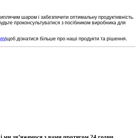
иплячим шаром і забезпечити оптимальну продуктивність.
абудьте проконсультуватися з посібником виробника для
om/
щоб дізнатися більше про наші продукти та рішення.
 ми зв’яжемося з вами протягом 24 годин.