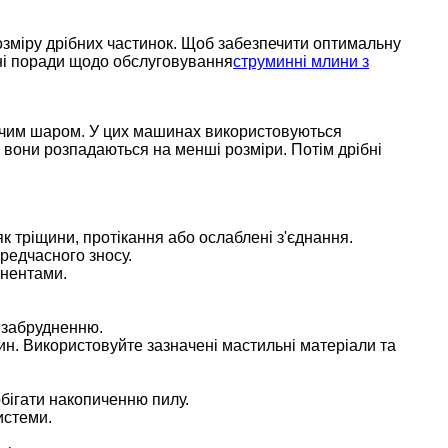
зміру дрібних частинок. Щоб забезпечити оптимальну
вні поради щодо обслуговування
струминні млини з
лячим шаром. У цих машинах використовуються
 вони розпадаються на менші розміри. Потім дрібні
к тріщини, протікання або ослаблені з'єднання.
ередчасного зносу.
онентами.
 забрудненню.
н. Використовуйте зазначені мастильні матеріали та
обігати накопиченню пилу.
истеми.