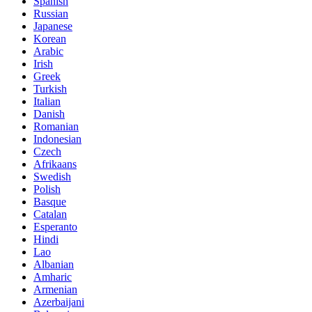
Spanish
Russian
Japanese
Korean
Arabic
Irish
Greek
Turkish
Italian
Danish
Romanian
Indonesian
Czech
Afrikaans
Swedish
Polish
Basque
Catalan
Esperanto
Hindi
Lao
Albanian
Amharic
Armenian
Azerbaijani