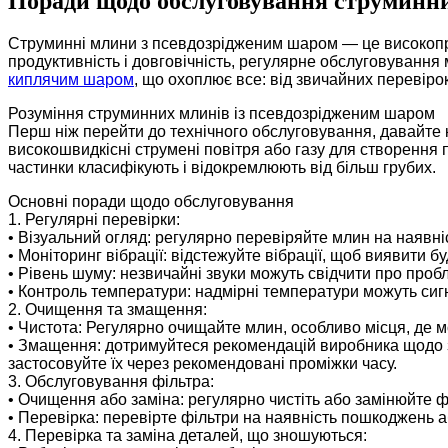
Поради щодо обслуговування струминни
Струминні млини з псевдозрідженим шаром — це високопр
продуктивність і довговічність, регулярне обслуговування
киплячим шаром
, що охоплює все: від звичайних перевіро
Розуміння струминних млинів із псевдозрідженим шаром
Перш ніж перейти до технічного обслуговування, давайте
високошвидкісні струмені повітря або газу для створення 
частинки класифікують і відокремлюють від більш грубих.
Основні поради щодо обслуговування
1. Регулярні перевірки:
• Візуальний огляд: регулярно перевіряйте млин на наявніс
• Моніторинг вібрації: відстежуйте вібрації, щоб виявити 
• Рівень шуму: незвичайні звуки можуть свідчити про пр
• Контроль температури: надмірні температури можуть сиг
2. Очищення та змащення:
• Чистота: Регулярно очищайте млин, особливо місця, де 
• Змащення: дотримуйтеся рекомендацій виробника щодо з
застосовуйте їх через рекомендовані проміжки часу.
3. Обслуговування фільтра:
• Очищення або заміна: регулярно чистіть або замінюйте ф
• Перевірка: перевірте фільтри на наявність пошкоджень аб
4. Перевірка та заміна деталей, що зношуються: