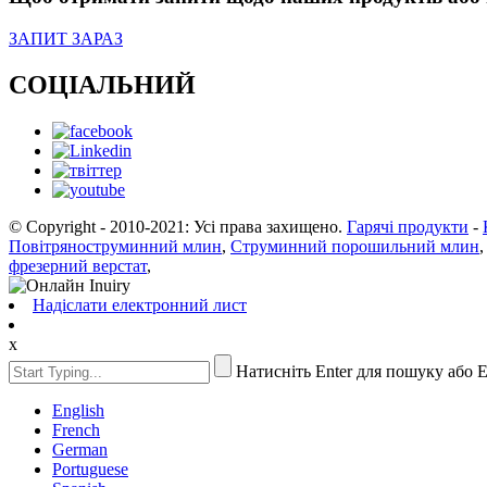
ЗАПИТ ЗАРАЗ
СОЦІАЛЬНИЙ
© Copyright - 2010-2021: Усі права захищено.
Гарячі продукти
-
Повітряноструминний млин
,
Струминний порошильний млин
фрезерний верстат
,
Надіслати електронний лист
x
Натисніть Enter для пошуку або 
English
French
German
Portuguese