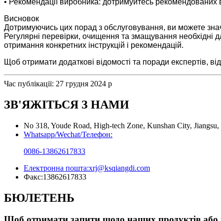
• Рекомендації виробника: дотримуйтесь рекомендованих 
Висновок
Дотримуючись цих порад з обслуговування, ви можете зна
Регулярні перевірки, очищення та змащування необхідні дл
отримання конкретних інструкцій і рекомендацій.
Щоб отримати додаткові відомості та поради експертів, ві
Час публікації: 27 грудня 2024 р
ЗВ'ЯЖІТЬСЯ З НАМИ
No 318, Youde Road, High-tech Zone, Kunshan City, Jiangsu,
Whatsapp/Wechat/Телефон:
0086-13862617833
Електронна пошта:
xrj@ksqiangdi.com
Факс:
13862617833
БЮЛЕТЕНЬ
Щоб отримати запити щодо наших продуктів або пр