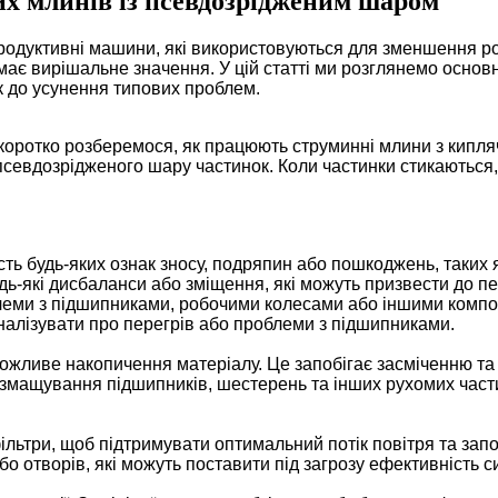
х млинів із псевдозрідженим шаром
одуктивні машини, які використовуються для зменшення ро
 має вирішальне значення. У цій статті ми розглянемо осно
к до усунення типових проблем.
 коротко розберемося, як працюють струминні млини з кип
псевдозрідженого шару частинок. Коли частинки стикаються,
ть будь-яких ознак зносу, подряпин або пошкоджень, таких я
будь-які дисбаланси або зміщення, які можуть призвести до п
облеми з підшипниками, робочими колесами або іншими комп
налізувати про перегрів або проблеми з підшипниками.
можливе накопичення матеріалу. Це запобігає засміченню та
мащування підшипників, шестерень та інших рухомих части
ільтри, щоб підтримувати оптимальний потік повітря та зап
о отворів, які можуть поставити під загрозу ефективність с