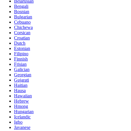
Belarusian
Bengali
Bosnian
Bulgarian
Cebuano
Chichewa
Corsican
Croatian
Dutch
Estonian
Filipino
Finnish
Frisian
Galician
Georgian
Gujarati
Haitian
Hausa
Hawaiian
Hebrew
Hmong
Hungarian
Icelandic
Igbo
Javanese