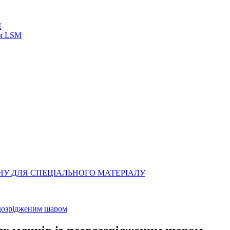
M
ям LSM
вдозрідженим шаром