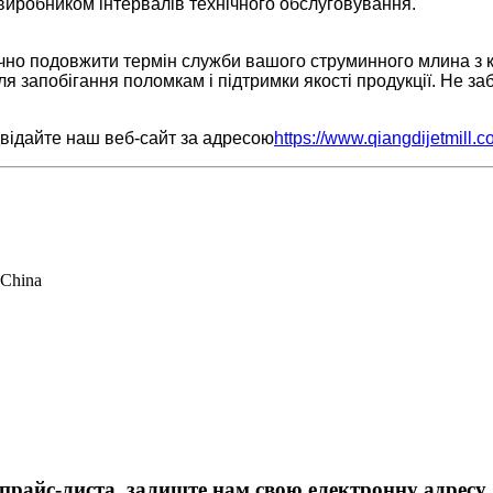
виробником інтервалів технічного обслуговування.
чно подовжити термін служби вашого струминного млина з к
я запобігання поломкам і підтримки якості продукції. Не з
двідайте наш веб-сайт за адресою
https://www.qiangdijetmill.c
 China
айс-листа, залиште нам свою електронну адресу, і