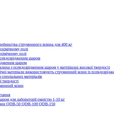
обництва струминного млина для 400 кг
рохімічному полі
хімічному полі
псевдозрідженим шаром
ідженим шаром
лина з псевдозрідженим шаром у матеріалах високої твердості
мічні матеріали використовують струминний млин із псевдозрід
 спеціальних матеріалів
 твердості
уминний млин
стання
ром для лабораторії ємністю 1-10 кг
млин QDB-50 QDB-100 QDB-150