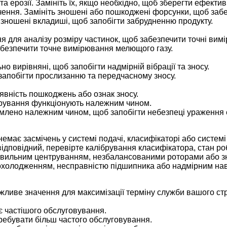
та ерозії. Замініть їх, якщо необхідно, щоб зберегти ефектив
чення. Замініть зношені або пошкоджені форсунки, щоб забе
ь зношені вкладиші, щоб запобігти забрудненню продукту.
ня для аналізу розміру частинок, щоб забезпечити точні вим
забезпечити точне вимірювання мелющого газу.
о вирівняні, щоб запобігти надмірній вібрації та зносу.
запобігти прослизанню та передчасному зносу.
явність пошкоджень або ознак зносу.
ерування функціонують належним чином.
емлено належним чином, щоб запобігти небезпеці ураження
немає засмічень у системі подачі, класифікаторі або систем
ідповідний, перевірте калібрування класифікатора, стан роб
правильним центруванням, незбалансованими роторами або 
м охолодженням, несправністю підшипника або надмірним н
жливе значення для максимізації терміну служби вашого с
є частішого обслуговування.
требувати більш частого обслуговування.