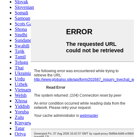
Slovak
Slovenian
Somali
Samoan
Scots Gaelic
Shona
Sindhi
Sundanese
Swahili
Tajik
Tamil
Telugu
Thai
Ukrainian
Urdu
Uzbek
Vietnamese
Welsh
Xhosa
Yiddish
Yoruba
Zulu
Kinyarwanda
Tatar
Oriya