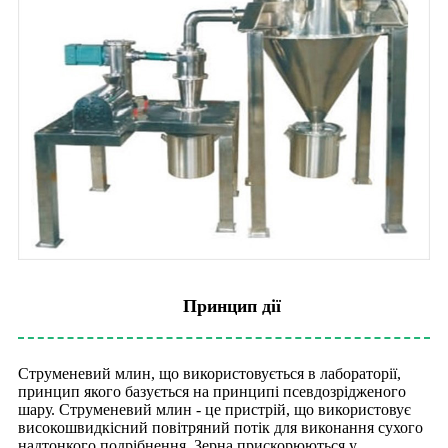
Принцип дії
Струменевий млин, що використовується в лабораторії,
принцип якого базується на принципі псевдозрідженого
шару. Струменевий млин - це пристрій, що використовує
високошвидкісний повітряний потік для виконання сухого
надтонкого подрібнення. Зерна прискорюються у