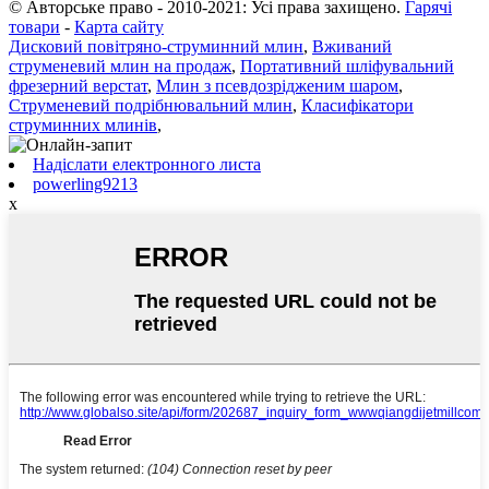
© Авторське право - 2010-2021: Усі права захищено.
Гарячі
товари
-
Карта сайту
Дисковий повітряно-струминний млин
,
Вживаний
струменевий млин на продаж
,
Портативний шліфувальний
фрезерний верстат
,
Млин з псевдозрідженим шаром
,
Струменевий подрібнювальний млин
,
Класифікатори
струминних млинів
,
Надіслати електронного листа
powerling9213
x