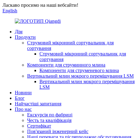
Ласкаво просимо на наші вебсайти!
English
Дім
Продукти
Струмовий мікронний сортувальник для
сортування
Струмовий мікронний сортувальник для
сортування
Компоненти для струминного млина
Компоненти для струменевого млина
Вертикальний млин мокрого перемішування LSM
Вертикальний млин мокрого перемішування
LSM
Новини
Блог
Найчастіші запитання
Про нас
Екскурсія по фабриці
Честь та кваліфікація
Сертифікат
Пов'язаний інженерний кейс
Наші переваги та післяпродажне обслуговування