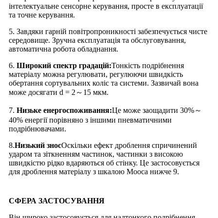
інтелектуальне сенсорне керування, просте в експлуатації
та точне керування.
5. Завдяки гарній повітропроникності забезпечується чисте
середовище. Зручна експлуатація та обслуговування,
автоматична робота обладнання.
6.
Широкий спектр градацій:
Тонкість подрібнення
матеріалу можна регулювати, регулюючи швидкість
обертання сортувальних коліс та системи. Зазвичай вона
може досягати d = 2～15 мкм.
7.
Низьке енергоспоживання:
Це може заощадити 30%～
40% енергії порівняно з іншими пневматичними
подрібнювачами.
8.
Низький знос
Оскільки ефект дроблення спричинений
ударом та зіткненням частинок, частинки з високою
швидкістю рідко вдаряються об стінку. Це застосовується
для дроблення матеріалу з шкалою Мооса нижче 9.
СФЕРА ЗАСТОСУВАННЯ
Він широко застосовується для надтонкого подрібнення