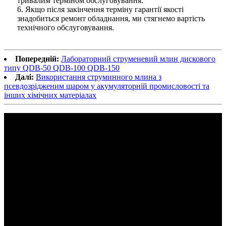
тривалим терміном обслуговування.
6. Якщо після закінчення терміну гарантії якості
знадобиться ремонт обладнання, ми стягнемо вартість
технічного обслуговування.
Попередній:
Лабораторний струменевий млин дискового
типу QDB-50 QDB-100 QDB-150
Далі:
Використання струминного млина з
псевдозрідженим шаром у акумуляторній промисловості та
інших хімічних матеріалах