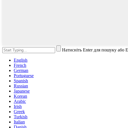
Натисніть Enter для пошуку або 
English
French
German
Portuguese
Spanish
Russian
Japanese
Korean
Arabic
Irish
Greek
Turkish
Italian
Danish