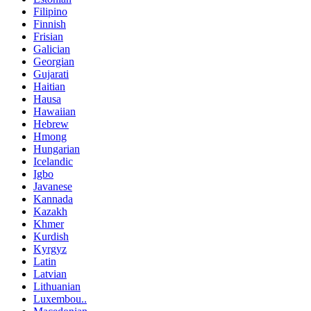
Filipino
Finnish
Frisian
Galician
Georgian
Gujarati
Haitian
Hausa
Hawaiian
Hebrew
Hmong
Hungarian
Icelandic
Igbo
Javanese
Kannada
Kazakh
Khmer
Kurdish
Kyrgyz
Latin
Latvian
Lithuanian
Luxembou..