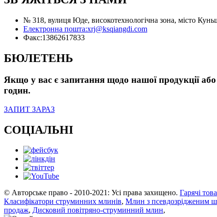
№ 318, вулиця Юде, високотехнологічна зона, місто Кунь
Електронна пошта:
xrj@ksqiangdi.com
Факс:
13862617833
БЮЛЕТЕНЬ
Якщо у вас є запитання щодо нашої продукції або 
годин.
ЗАПИТ ЗАРАЗ
СОЦІАЛЬНІ
© Авторське право - 2010-2021: Усі права захищено.
Гарячі тов
Класифікатори струминних млинів
,
Млин з псевдозрідженим 
продаж
,
Дисковий повітряно-струминний млин
,