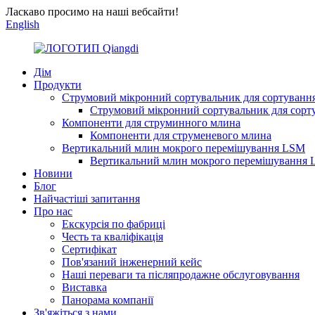
Ласкаво просимо на наші вебсайти!
English
Дім
Продукти
Струмовий мікронний сортувальник для сортуванн
Струмовий мікронний сортувальник для сорт
Компоненти для струминного млина
Компоненти для струменевого млина
Вертикальний млин мокрого перемішування LSM
Вертикальний млин мокрого перемішування
Новини
Блог
Найчастіші запитання
Про нас
Екскурсія по фабриці
Честь та кваліфікація
Сертифікат
Пов'язаний інженерний кейс
Наші переваги та післяпродажне обслуговування
Виставка
Панорама компанії
Зв'яжіться з нами