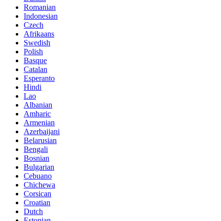
Romanian
Indonesian
Czech
Afrikaans
Swedish
Polish
Basque
Catalan
Esperanto
Hindi
Lao
Albanian
Amharic
Armenian
Azerbaijani
Belarusian
Bengali
Bosnian
Bulgarian
Cebuano
Chichewa
Corsican
Croatian
Dutch
Estonian