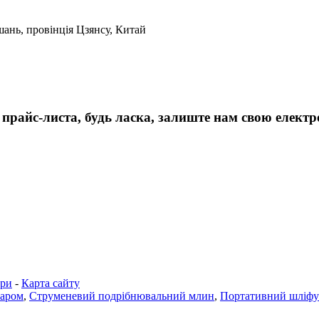
шань, провінція Цзянсу, Китай
прайс-листа, будь ласка, залиште нам свою електро
ари
-
Карта сайту
шаром
,
Струменевий подрібнювальний млин
,
Портативний шліфу