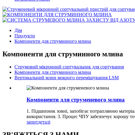
Дім
Продукти
Компоненти для струминного млина
Компоненти для струминного млина
Струмовий мікронний сортувальник для сортування
Компоненти для струминного млина
Вертикальний млин мокрого перемішування LSM
Компоненти для струменевого млина
1. Підшипник зовні, запобігає потраплянню матеріа
використання. 3. Процес ЧПУ забезпечує хорошу точ
запит
деталі
ЗВ'ЯЖІТЬСЯ З НАМИ